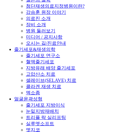
첨단재생의료지정병원이란?
강승훈 원장 이야기
의료진 소개
장비 소개
병원 둘러보기
미디어 / 공지사항
오시는 길/진료안내
줄기세포&재생의학
줄기세포 연구소
혈액줄기세포
지방유래 배양 줄기세포
고압산소 치료
셀레이브(SELAVE) 치료
콜라겐 재생 치료
엑소좀
얼굴윤곽성형
줄기세포 지방이식
눈밑지방재배치
트리플 락 실리프팅
실루엣소프트
엣지코