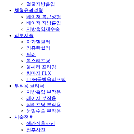
얼굴지방흡입
체형윤곽성형
베이저 복근성형
베이저 지방흡입
지방흡입재수술
피부시술
자가혈필러
리쥬란힐러
필러
톡스리프팅
울쎄라 프라임
써마지 FLX
LDM물방울리프팅
부작용 클리닉
지방흡입 부작용
레이저 부작용
실리프팅 부작용
눈밑수술 부작용
시술전후
셀카전후사진
전후사진