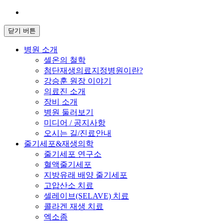
닫기 버튼
병원 소개
셀온의 철학
첨단재생의료지정병원이란?
강승훈 원장 이야기
의료진 소개
장비 소개
병원 둘러보기
미디어 / 공지사항
오시는 길/진료안내
줄기세포&재생의학
줄기세포 연구소
혈액줄기세포
지방유래 배양 줄기세포
고압산소 치료
셀레이브(SELAVE) 치료
콜라겐 재생 치료
엑소좀