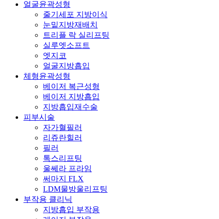
얼굴윤곽성형
줄기세포 지방이식
눈밑지방재배치
트리플 락 실리프팅
실루엣소프트
엣지코
얼굴지방흡입
체형윤곽성형
베이저 복근성형
베이저 지방흡입
지방흡입재수술
피부시술
자가혈필러
리쥬란힐러
필러
톡스리프팅
울쎄라 프라임
써마지 FLX
LDM물방울리프팅
부작용 클리닉
지방흡입 부작용