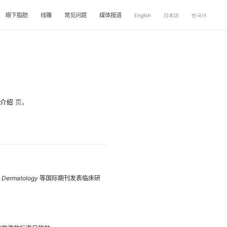
眼下脂肪
线雕
常见问题
媒体报道
English
日本語
한국어
介绍
页。
c Dermatology
等国际期刊发表临床研