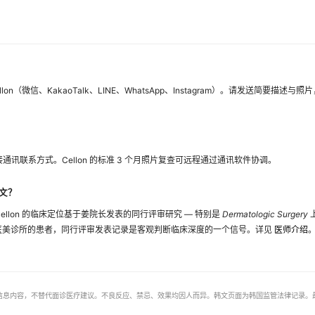
on（微信、KakaoTalk、LINE、WhatsApp、Instagram）。请发送简要描
讯联系方式。Cellon 的标准 3 个月照片复查可远程通过通讯软件协调。
论文？
llon 的临床定位基于姜院长发表的同行评审研究 — 特别是
Dermatologic Surgery
韩国医美诊所的患者，同行评审发表记录是客观判断临床深度的一个信号。详见
医师介绍
般信息内容，不替代面诊医疗建议。不良反应、禁忌、效果均因人而异。韩文页面为韩国监管法律记录。最后