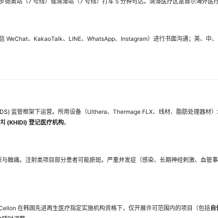
罗德奥站（7 号线）或清潭站（7 号线）打车 5 分钟可达。清潭医疗区是首尔海外
eChat、KakaoTalk、LINE、WhatsApp、Instagram）进行书面沟通；
DS)
监管框架下运营。所用设备（Ulthera、Thermage FLX、线材、脂肪处理器材
 (KHIDI) 登记医疗机构
。
与触痛。注射类项目部分患者可能瘀斑。严重并发症（感染、长期神经刺激、血管事件
。Cellon 在韩国先进再生医疗指定实施机构资格下，仅开展许可范围内的项目（包括
自