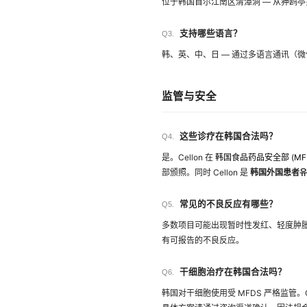
位于韩国首尔江南区清潭洞 — 从狎鸥亭
支持哪些语言？
Q3.
韩、英、中、日 — 通过多语言通讯（微信 W
监管与安全
这些诊疗在韩国合法吗？
Q4.
是。Cellon 在
韩国食品药品安全部 (MF
部颁照。同时 Cellon 是
韩国外国患者유치
常见的不良反应有哪些？
Q5.
多数项目可能出现暂时性发红、轻度肿胀
有可报告的不良反应。
干细胞治疗在韩国合法吗？
Q6.
韩国对干细胞使用受 MFDS 严格监管