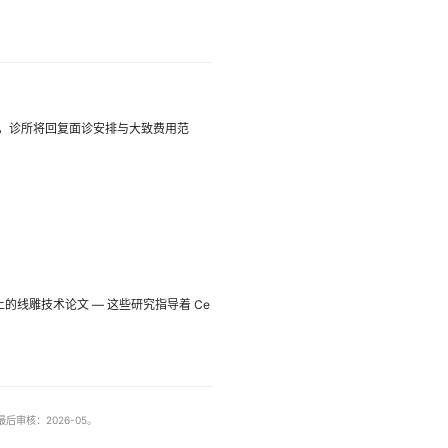
述与照片，诊所将回复面诊安排与大致费用范
上的线雕技术论文 — 这些研究指导着 Ce
。
审核：2026-05。