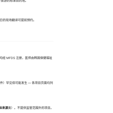
医疗旅游的标准目的地。
英、中、日的现场翻译可提前预约。
）均经 MFDS 注册，医师由韩国保健福祉
）罕见但可能发生 — 各项目页面均列
体来源
类）。不提供监管范围外的项目。