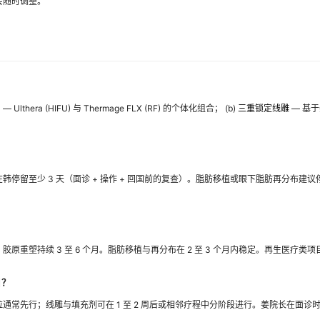
会随时调整。
目
— Ulthera (HIFU) 与 Thermage FLX (RF) 的个体化组合； (b)
三重锁定线雕
— 基于姜院
停留至少 3 天（面诊 + 操作 + 回国前的复查）。脂肪移植或眼下脂肪再分布建议
原重塑持续 3 至 6 个月。脂肪移植与再分布在 2 至 3 个月内稳定。再生医疗
目？
通常先行；线雕与填充剂可在 1 至 2 周后或相邻疗程中分阶段进行。姜院长在面