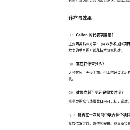
具体方案请通过咨询渠道确认，因法规
诊疗与效果
Cellon 的代表项目是？
Q7.
主要两类临床方案： (a)
非手术提拉项
发表的垂直提升线雕技术研究构建。
需在韩停留多久？
Q8.
大多数项目无停工期，但本院建议术后在韩
机。
效果立刻可见还是需要时间？
Q9.
能量类提拉与线雕数日内可见初步紧致，胶
能否在一次访问中联合多个项
Q10.
多数情况可以，需依序安排。能量类提拉