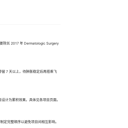
长 2017 年 Dermatologic Surgery
停留 7 天以上，待肿胀稳定后再搭乘飞
类项目设计为累积效果。具体见各项目页面。
诊时制定完整顺序以避免项目间相互影响。