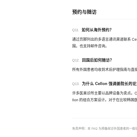
预约与随访
如何从海外预约？
Q11.
通过页脚列出的多语言通讯渠道联系 Cell
围。也支持邮件咨询。
回国后如何随访？
Q12.
所有外国患者均收到术后护理指南与直接通
为什么 Cellon 强调姜院长的
Q13.
许多医美诊所主要以品牌设备为卖点。Ce
llon 的组合方案设计。对于在比较
免责声明：本 FAQ 为预备就诊外国患者的一