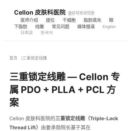
Cellon 皮肤科医院
셀온피부과의원
医师介绍
提拉
干细胞
脂肪填充
眼
下脂肪
线雕
常见问题
媒体报道
English
日本語
한국어
首页
三重锁定线雕
三重锁定线雕 — Cellon 专
属 PDO + PLLA + PCL 方
案
Cellon 皮肤科医院的
三重锁定线雕（Triple-Lock
Thread Lift）
由姜承勋院长基于其在