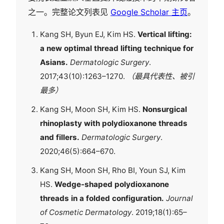
之一。完整论文列表见
Google Scholar 主页
。
Kang SH, Byun EJ, Kim HS.
Vertical lifting:
a new optimal thread lifting technique for
Asians.
Dermatologic Surgery
.
2017;43(10):1263–1270.
（最具代表性、被引
最多）
Kang SH, Moon SH, Kim HS.
Nonsurgical
rhinoplasty with polydioxanone threads
and fillers.
Dermatologic Surgery
.
2020;46(5):664–670.
Kang SH, Moon SH, Rho BI, Youn SJ, Kim
HS.
Wedge-shaped polydioxanone
threads in a folded configuration.
Journal
of Cosmetic Dermatology
. 2019;18(1):65–