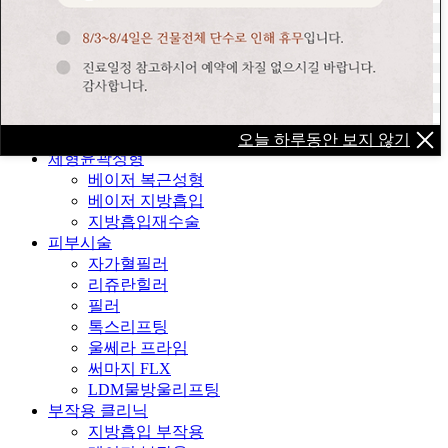
얼굴윤곽성형
줄기세포 지방이식
눈밑지방재배치
트리플 락 실리프팅
실루엣소프트
엣지코
얼굴지방흡입
오늘 하루동안 보지 않기
체형윤곽성형
베이저 복근성형
베이저 지방흡입
지방흡입재수술
피부시술
자가혈필러
리쥬란힐러
필러
톡스리프팅
울쎄라 프라임
써마지 FLX
LDM물방울리프팅
부작용 클리닉
지방흡입 부작용