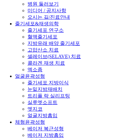
병원 둘러보기
미디어 / 공지사항
오시는 길/진료안내
줄기세포&재생의학
줄기세포 연구소
혈액줄기세포
지방유래 배양 줄기세포
고압산소 치료
셀레이브(SELAVE) 치료
콜라겐 재생 치료
엑소좀
얼굴윤곽성형
줄기세포 지방이식
눈밑지방재배치
트리플 락 실리프팅
실루엣소프트
엣지코
얼굴지방흡입
체형윤곽성형
베이저 복근성형
베이저 지방흡입