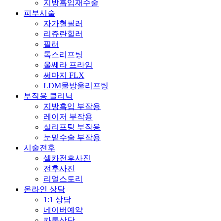
지방흡입재수술
피부시술
자가혈필러
리쥬란힐러
필러
톡스리프팅
울쎄라 프라임
써마지 FLX
LDM물방울리프팅
부작용 클리닉
지방흡입 부작용
레이저 부작용
실리프팅 부작용
눈밑수술 부작용
시술전후
셀카전후사진
전후사진
리얼스토리
온라인 상담
1:1 상담
네이버예약
카톡상담