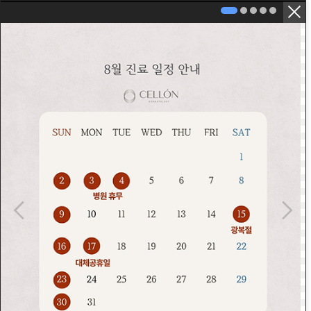
닫기 버튼
병원 소개
셀온의 철학
첨단재생의료지정병원이란?
강승훈 원장 이야기
의료진 소개
장비 소개
병원 둘러보기
미디어 / 공지사항
오시는 길/진료안내
줄기세포&재생의학
줄기세포 연구소
혈액줄기세포
지방유래 배양 줄기세포
고압산소 치료
셀레이브(SELAVE) 치료
콜라겐 재생 치료
엑소좀