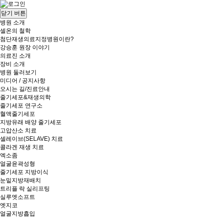
닫기 버튼
병원 소개
셀온의 철학
첨단재생의료지정병원이란?
강승훈 원장 이야기
의료진 소개
장비 소개
병원 둘러보기
미디어 / 공지사항
오시는 길/진료안내
줄기세포&재생의학
줄기세포 연구소
혈액줄기세포
지방유래 배양 줄기세포
고압산소 치료
셀레이브(SELAVE) 치료
콜라겐 재생 치료
엑소좀
얼굴윤곽성형
줄기세포 지방이식
눈밑지방재배치
트리플 락 실리프팅
실루엣소프트
엣지코
얼굴지방흡입