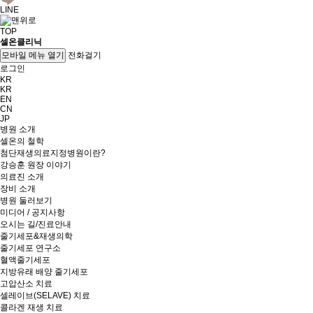
LINE
TOP
셀온클리닉
전화걸기
모바일 메뉴 열기
로그인
KR
KR
EN
CN
JP
병원 소개
셀온의 철학
첨단재생의료지정병원이란?
강승훈 원장 이야기
의료진 소개
장비 소개
병원 둘러보기
미디어 / 공지사항
오시는 길/진료안내
줄기세포&재생의학
줄기세포 연구소
혈액줄기세포
지방유래 배양 줄기세포
고압산소 치료
셀레이브(SELAVE) 치료
콜라겐 재생 치료