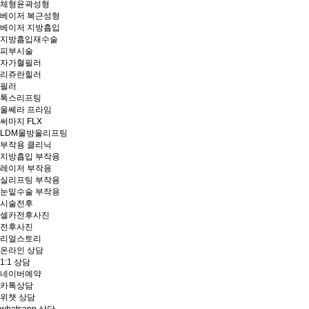
체형윤곽성형
베이저 복근성형
베이저 지방흡입
지방흡입재수술
피부시술
자가혈필러
리쥬란힐러
필러
톡스리프팅
울쎄라 프라임
써마지 FLX
LDM물방울리프팅
부작용 클리닉
지방흡입 부작용
레이저 부작용
실리프팅 부작용
눈밑수술 부작용
시술전후
셀카전후사진
전후사진
리얼스토리
온라인 상담
1:1 상담
네이버예약
카톡상담
위챗 상담