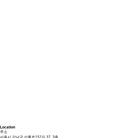
Location
주소
서울시 강남구 선릉로152길 37, 3층