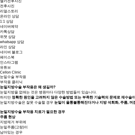
셀카전후사진
전후사진
리얼스토리
온라인 상담
1:1 상담
네이버예약
카톡상담
위챗 상담
whatsapp 상담
라인 상담
네이버 블로그
페이스북
인스타그램
유튜브
Cellon Clinic
눈밑수술 부작용
부작용 클리닉
눈밑지방수술 부작용은 왜 생길까?
눈밑지방을 없애는 것은 병원마다 다양한 방법들이 있습니다.
하지만
정확한 원인을 고려하지 않은 수술방법 또는 부족한 기술력의 문제로 재수술이
눈밑지방수술은 잘못 수술할 경우
눈밑이 울퉁불퉁해진다거나 지방 석회화, 주름, 꺼
눈밑지방수술 부작용 치료가 필요한 경우
주름 현상
지방제거 부위에
눈밑주름(고랑)이
남아있는 경우