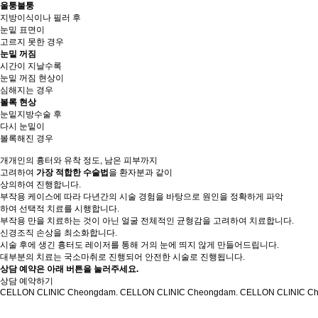
울퉁불퉁
지방이식이나 필러 후
눈밑 표면이
고르지 못한 경우
눈밑 꺼짐
시간이 지날수록
눈밑 꺼짐 현상이
심해지는 경우
볼록 현상
눈밑지방수술 후
다시 눈밑이
볼록해진 경우
개개인의 흉터와 유착 정도, 남은 피부까지
고려하여
가장 적합한 수술법
을 환자분과 같이
상의하여 진행합니다.
부작용 케이스에 따라 다년간의 시술 경험을 바탕으로 원인을 정확하게 파악
하여 선택적 치료를 시행합니다.
부작용 만을 치료하는 것이 아닌 얼굴 전체적인 균형감을 고려하여 치료합니다.
신경조직 손상을 최소화합니다.
시술 후에 생긴 흉터도 레이저를 통해 거의 눈에 띄지 않게 만들어드립니다.
대부분의 치료는 국소마취로 진행되어 안전한 시술로 진행됩니다.
상담 예약은 아래 버튼을 눌러주세요.
상담 예약하기
CELLON CLINIC Cheongdam. CELLON CLINIC Cheongdam. CELLON CLINIC C