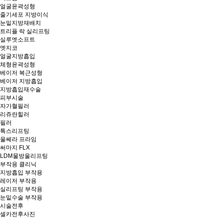
얼굴윤곽성형
줄기세포 지방이식
눈밑지방재배치
트리플 락 실리프팅
실루엣소프트
엣지코
얼굴지방흡입
체형윤곽성형
베이저 복근성형
베이저 지방흡입
지방흡입재수술
피부시술
자가혈필러
리쥬란힐러
필러
톡스리프팅
울쎄라 프라임
써마지 FLX
LDM물방울리프팅
부작용 클리닉
지방흡입 부작용
레이저 부작용
실리프팅 부작용
눈밑수술 부작용
시술전후
셀카전후사진