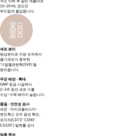
국소 마취 후 얇은 캐뉼라로
10–20 mL 정도만
부드럽게 흡입합니다.
세포 분리
원심분리로 지방 조직에서
줄기세포가 풍부한
‘기질혈관분획(SVF)’을
분리합니다.
무균 배양 · 확대
GMP 등급 시설에서
2–3주 동안 세포 수를
수십~수백 배까지 늘립니다.
품질 · 안전성 검사
세균 · 마이코플라스마 ·
엔도톡신 모두 음성 확인,
표지자(CD73⁺·CD90⁺·
CD105⁺) 발현률 검사
맞춤 투여