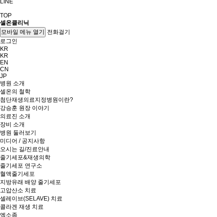
LINE
TOP
셀온클리닉
전화걸기
모바일 메뉴 열기
로그인
KR
KR
EN
CN
JP
병원 소개
셀온의 철학
첨단재생의료지정병원이란?
강승훈 원장 이야기
의료진 소개
장비 소개
병원 둘러보기
미디어 / 공지사항
오시는 길/진료안내
줄기세포&재생의학
줄기세포 연구소
혈액줄기세포
지방유래 배양 줄기세포
고압산소 치료
셀레이브(SELAVE) 치료
콜라겐 재생 치료
엑소좀