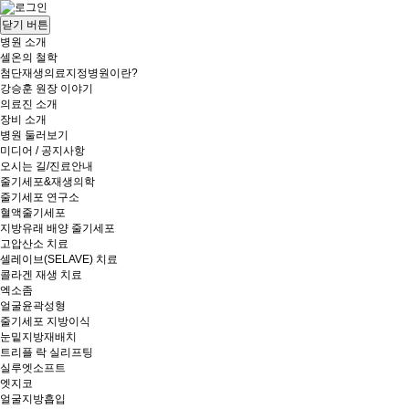
닫기 버튼
병원 소개
셀온의 철학
첨단재생의료지정병원이란?
강승훈 원장 이야기
의료진 소개
장비 소개
병원 둘러보기
미디어 / 공지사항
오시는 길/진료안내
줄기세포&재생의학
줄기세포 연구소
혈액줄기세포
지방유래 배양 줄기세포
고압산소 치료
셀레이브(SELAVE) 치료
콜라겐 재생 치료
엑소좀
얼굴윤곽성형
줄기세포 지방이식
눈밑지방재배치
트리플 락 실리프팅
실루엣소프트
엣지코
얼굴지방흡입