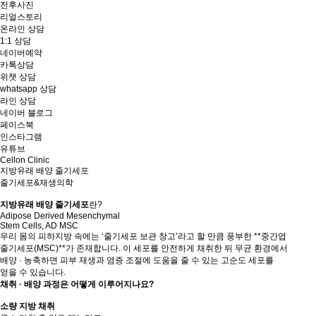
전후사진
리얼스토리
온라인 상담
1:1 상담
네이버예약
카톡상담
위챗 상담
whatsapp 상담
라인 상담
네이버 블로그
페이스북
인스타그램
유튜브
Cellon Clinic
지방유래 배양 줄기세포
줄기세포&재생의학
지방유래 배양 줄기세포
란?
Adipose Derived Mesenchymal
Stem Cells, AD MSC
우리 몸의 피하지방 속에는 ‘줄기세포 보관 창고’라고 할 만큼 풍부한 **중간엽
줄기세포(MSC)**가 존재합니다. 이 세포를 안전하게 채취한 뒤 무균 환경에서
배양 · 농축하면 피부 재생과 염증 조절에 도움을 줄 수 있는 고순도 세포를
얻을 수 있습니다.
채취 · 배양 과정은 어떻게 이루어지나요?
소량 지방 채취