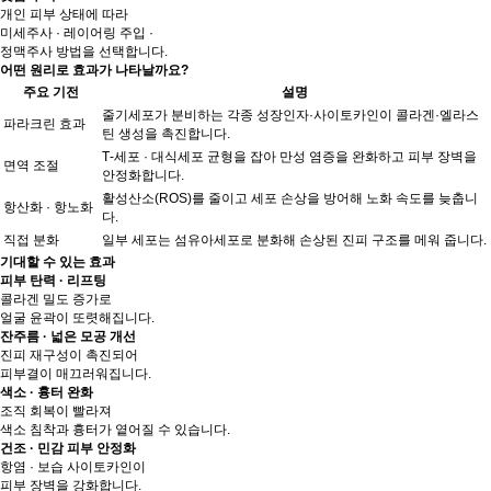
개인 피부 상태에 따라
미세주사 · 레이어링 주입 ·
정맥주사 방법을 선택합니다.
어떤 원리로 효과가 나타날까요?
주요 기전
설명
줄기세포가 분비하는 각종 성장인자·사이토카인이 콜라겐·엘라스
파라크린 효과
틴 생성을 촉진합니다.
T‑세포 · 대식세포 균형을 잡아 만성 염증을 완화하고 피부 장벽을
면역 조절
안정화합니다.
활성산소(ROS)를 줄이고 세포 손상을 방어해 노화 속도를 늦춥니
항산화 · 항노화
다.
직접 분화
일부 세포는 섬유아세포로 분화해 손상된 진피 구조를 메워 줍니다.
기대할 수 있는 효과
피부 탄력 · 리프팅
콜라겐 밀도 증가로
얼굴 윤곽이 또렷해집니다.
잔주름 · 넓은 모공 개선
진피 재구성이 촉진되어
피부결이 매끄러워집니다.
색소 · 흉터 완화
조직 회복이 빨라져
색소 침착과 흉터가 옅어질 수 있습니다.
건조 · 민감 피부 안정화
항염 · 보습 사이토카인이
피부 장벽을 강화합니다.