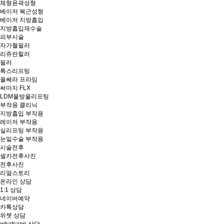
체형윤곽성형
베이저 복근성형
베이저 지방흡입
지방흡입재수술
피부시술
자가혈필러
리쥬란힐러
필러
톡스리프팅
울쎄라 프라임
써마지 FLX
LDM물방울리프팅
부작용 클리닉
지방흡입 부작용
레이저 부작용
실리프팅 부작용
눈밑수술 부작용
시술전후
셀카전후사진
전후사진
리얼스토리
온라인 상담
1:1 상담
네이버예약
카톡상담
위챗 상담