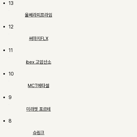
13
울쎄라피프라임
12
써마지FLX
11
ibex 고압산소
10
MCT메타셀
9
미라젯 포르테
8
슈링크