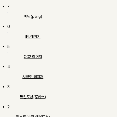
7
피팅(pting)
6
IPL레이저
5
CO2 레이저
4
시크릿 레이저
3
듀얼토닝(루카스)
2