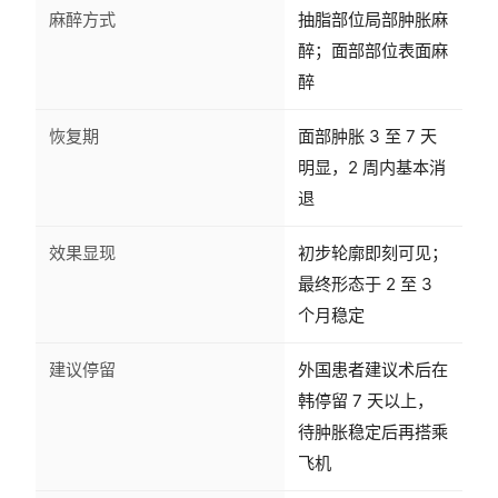
麻醉方式
抽脂部位局部肿胀麻
醉；面部部位表面麻
醉
恢复期
面部肿胀 3 至 7 天
明显，2 周内基本消
退
效果显现
初步轮廓即刻可见；
最终形态于 2 至 3
个月稳定
建议停留
外国患者建议术后在
韩停留 7 天以上，
待肿胀稳定后再搭乘
飞机